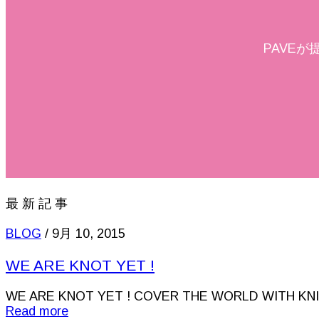
PAVE
最 新 記 事
BLOG
/
9月 10, 2015
WE ARE KNOT YET !
WE ARE KNOT YET ! COVER THE WORLD WITH KNI
Read more